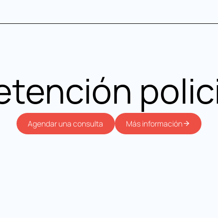
etención polici
Más información
Agendar una consulta