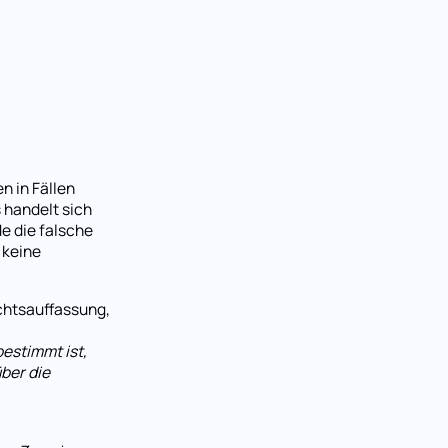
n in Fällen
 handelt sich
e die falsche
 keine
chtsauffassung,
bestimmt ist,
ber die