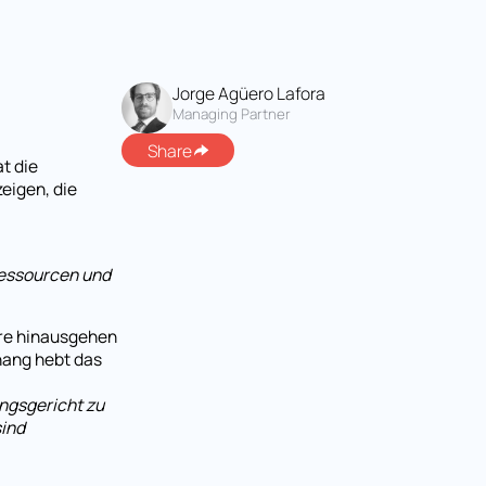
Jorge Agüero Lafora
Managing Partner
Share
t die
eigen, die
 Ressourcen und
äre hinausgehen
hang hebt das
ungsgericht zu
sind