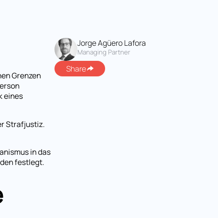
Jorge Agüero Lafora
Managing Partner
Share
enen Grenzen
Person
k eines
 Strafjustiz.
anismus in das
den festlegt.
e