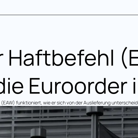
 Haftbefehl (
die Euroorder 
 (EAW) funktioniert, wie er sich von der Auslieferung unterscheid