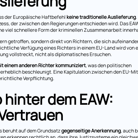
uslieferung
ass der Europäische Haftbefehl
keine traditionelle Auslieferung
.
rozess, der zwischen den Regierungen entschieden wird. Das EAW
ine viel schnellere Form der kriminellen Zusammenarbeit innerh
rn getroffen, sondern direkt von Richtern, die sich aufeinande
richtliche Verfügung eines Richters in einem EU-Land wird von 
ng vollstreckt, nicht als diplomatisches Ersuchen.
 mit einem anderen Richter kommuniziert
, was den politischen
rheblich beschleunigt. Eine Kapitulation zwischen den EU-Mit
richtliche Verpflichtung.
p hinter dem EAW:
Vertrauen
s beruht auf dem Grundsatz
gegenseitige Anerkennung
, auch 
ten erkennen rechtlich an, dass ihre Justizsysteme ein gleichw