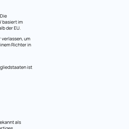
 Die
 basiert im
alb der EU.
r verlassen, um
einem Richter in
gliedstaaten ist
bekannt als
ertiges