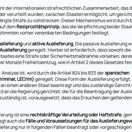
nt der internationalen strafrechtlichen Zusammenarbeit, das d
oder verurteilt wurden, zwischen Staaten ermöglicht, um gerich
ängte Strafe zu vollstrecken. Dieser Mechanismus wird durch b
 auf dem
Reziprozitätsprinzip
, das die Verpflichtung beider Staa
stimmten vorher vereinbarten Bedingungen festlegt.
uslieferung
und
aktive Auslieferung
. Die passive Auslieferung w
 Auslieferung
geregelt. Hierbei ist erforderlich, dass sowohl di
taates eine Strafe oder Sicherheitsmaßnahme vorsehen, dere
vier Monate Freiheitsentzug, wie in Artikel 2 dieses Gesetzes fes
 Analyse ist, wird durch die Artikel 824 bis 833 der
spanischen
riminal, LECrim)
geregelt. Diese Form der Auslieferung erfolgt
n an einen anderen Staat beantragt und das zuständige Gericht
rd an die Regierung gerichtet, die für die Beantragung der Ausl
 zuständig ist, vorausgesetzt, dass das Ersuchen den geltenden
erung ist eine
rechtskräftige Verurteilung oder Haftstrafe
, gem
egt auch die
Fälle und Voraussetzungen für das Auslieferungsv
lieferung nur in folgenden Fällen beantragt oder vorgeschlage