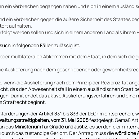
en ein Verbrechen begangen haben und sich in einem ausländi
nd ein Verbrechen gegen die äußere Sicherheit des Staates b
tort aufhalten.
erfolgt werden sollen und sich in einem anderen Land als ihrem
such in folgenden Fällen zulässig ist:
 oder multilateralen Abkommen mit dem Staat, in dem sich die 
e Auslieferung nach dem geschriebenen oder gewohnheitsrec
e, wenn die Auslieferung nach dem Prinzip der Reziprozität ang
icht, das den Abwesenheitsfall in einem ausländischen Staat be
agen. Damit endet das aktive Auslieferungsverfahren und eine 
m Strafrecht beginnt.
orderungen der Artikel 831 bis 833 der LECrim entsprechen, wi
altungsstreitigkeiten, vom 31. Mai 2005
festgelegt. Gemäß Artik
 an das
Ministerium für Gnade und Justiz
, es sei denn, ein inter
 durch das zuständige Gericht. Der Antrag muss die
wörtliche 