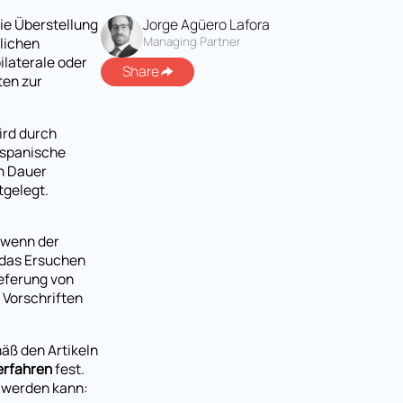
ie Überstellung
Jorge Agüero Lafora
tlichen
Managing Partner
ilaterale oder
Share
ten zur
ird durch
e spanische
n Dauer
tgelegt.
, wenn der
 das Ersuchen
ieferung von
 Vorschriften
äß den Artikeln
erfahren
fest.
n werden kann: