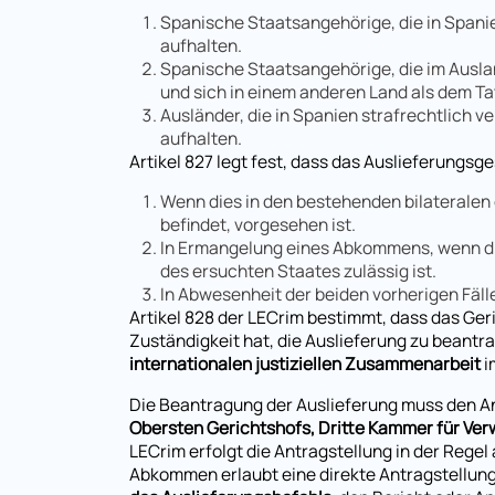
Spanische Staatsangehörige, die in Spani
aufhalten.
Spanische Staatsangehörige, die im Ausla
und sich in einem anderen Land als dem Ta
Ausländer, die in Spanien strafrechtlich v
aufhalten.
Artikel 827 legt fest, dass das Auslieferungsge
Wenn dies in den bestehenden bilateralen
befindet, vorgesehen ist.
In Ermangelung eines Abkommens, wenn di
des ersuchten Staates zulässig ist.
In Abwesenheit der beiden vorherigen Fäll
Artikel 828 der LECrim bestimmt, dass das Ger
Zuständigkeit hat, die Auslieferung zu beantr
internationalen justiziellen Zusammenarbeit
i
Die Beantragung der Auslieferung muss den Anf
Obersten Gerichtshofs, Dritte Kammer für Verw
LECrim erfolgt die Antragstellung in der Regel
Abkommen erlaubt eine direkte Antragstellung