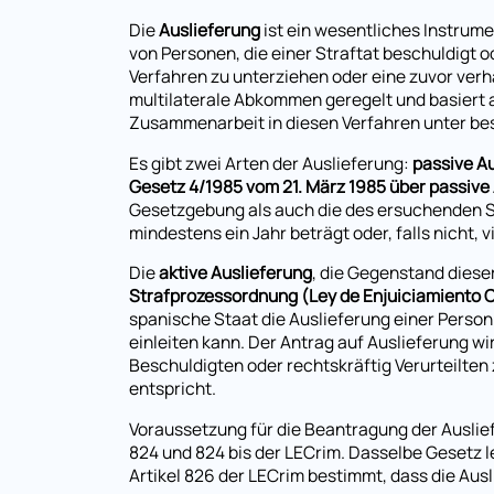
Die
Auslieferung
ist ein wesentliches Instrume
von Personen, die einer Straftat beschuldigt 
Verfahren zu unterziehen oder eine zuvor verh
multilaterale Abkommen geregelt und basiert
Zusammenarbeit in diesen Verfahren unter be
Es gibt zwei Arten der Auslieferung:
passive A
Gesetz 4/1985 vom 21. März 1985 über passive
Gesetzgebung als auch die des ersuchenden S
mindestens ein Jahr beträgt oder, falls nicht, 
Die
aktive Auslieferung
, die Gegenstand dieser
Strafprozessordnung (Ley de Enjuiciamiento C
spanische Staat die Auslieferung einer Perso
einleiten kann. Der Antrag auf Auslieferung wi
Beschuldigten oder rechtskräftig Verurteilten
entspricht.
Voraussetzung für die Beantragung der Auslief
824 und 824 bis der LECrim. Dasselbe Gesetz l
Artikel 826 der LECrim bestimmt, dass die Aus