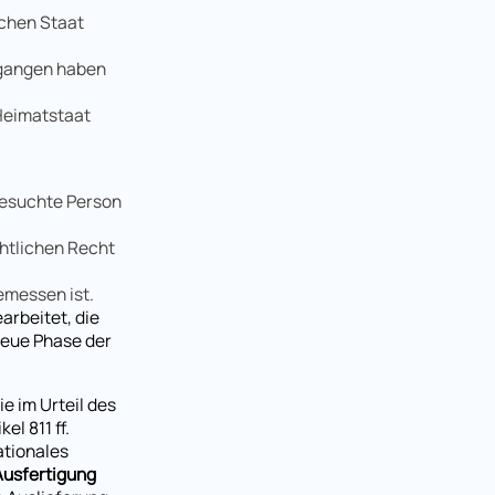
schen Staat
egangen haben
 Heimatstaat
gesuchte Person
htlichen Recht
emessen ist.
arbeitet, die
neue Phase der
e im Urteil des
el 811 ff.
nationales
Ausfertigung