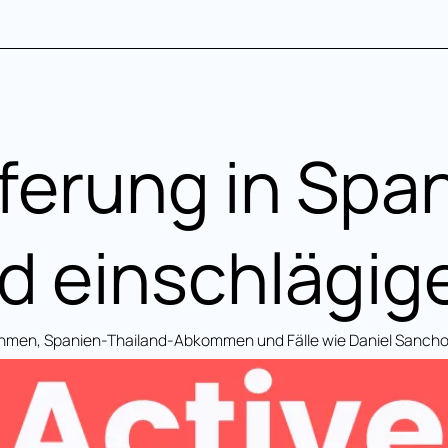
eferung in Spa
d einschlägige
rahmen, Spanien-Thailand-Abkommen und Fälle wie Daniel Sancho 