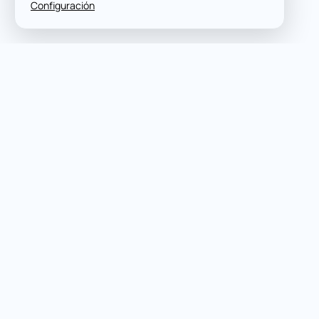
Configuración
Nombre completo
*
Dirección de correo electrónico
*
Mensaje
*
Estoy de acuerdo con los
Términos y condiciones