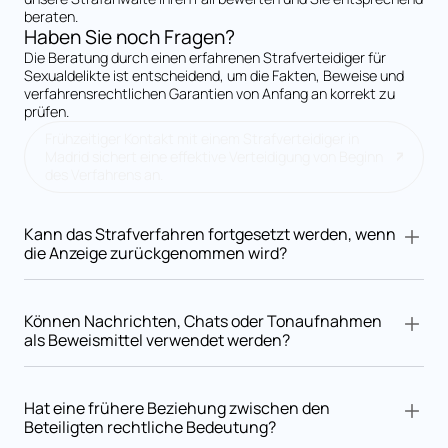
beraten.
Haben Sie noch Fragen?
Die Beratung durch einen erfahrenen Strafverteidiger für
Sexualdelikte ist entscheidend, um die Fakten, Beweise und
verfahrensrechtlichen Garantien von Anfang an korrekt zu
prüfen.
Frühzeitiger Kontakt mit einem Strafverteidiger in
Madrid sichert eine effektive Verteidigung von Beginn
des Verfahrens an.
Kann das Strafverfahren fortgesetzt werden, wenn
die Anzeige zurückgenommen wird?
In vielen Fällen ja. Bestimmte Sexualdelikte werden nach
spanischem Strafrecht von Amts wegen verfolgt, sodass das
Können Nachrichten, Chats oder Tonaufnahmen
Verfahren unabhängig von der Rücknahme der Anzeige
als Beweismittel verwendet werden?
fortgeführt werden kann.
Ja. Digitale Kommunikation kann als Beweis zugelassen
werden, sofern sie rechtmäßig erlangt und authentifiziert
Hat eine frühere Beziehung zwischen den
wurde. Gerichte prüfen Kontext, Integrität und Beweiswert.
Beteiligten rechtliche Bedeutung?