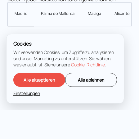
Madrid
Palma de Mallorca
Malaga
Alicante
Cookies
Calle de Lagasca, 70, 4D, Salamanca, 28001 Madrid
+34 91 949 14 23
Wir verwenden Cookies, um Zugriffe zu analysieren
+34 663 967 354 (Telefon 24 Stunden im Notfall)
und unser Marketing zu unterstützen. Sie wählen,
info@fukurolegal.com
was erlaubt ist. Siehe unsere
Cookie-Richtlinie
.
Alle akzeptieren
Alle ablehnen
Einstellungen
Vollständiger Name
*