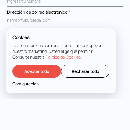
Dirección de correo electrónico
*
Mensaje
*
Cookies
Usamos cookies para analizar el tráfico y apoyar
nuestro marketing. Usted elige qué permitir.
Estoy de acuerdo con los
Términos y condiciones
Consulte nuestra
Política de Cookies
.
Aceptar todo
Rechazar todo
Configuración
HABLEMOS