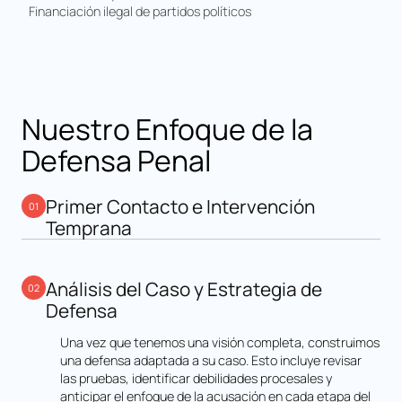
Financiación ilegal de partidos políticos
Nuestro Enfoque de la
Defensa Penal
Primer Contacto e Intervención
01
Temprana
Evaluamos su situación desde la primera llamada. Si ha
sido arrestado o detenido, acudimos inmediatamente a
Análisis del Caso y Estrategia de
02
la comisaría, le asesoramos en privado antes de que se
Defensa
realice cualquier declaración y definimos la estrategia
de defensa inicial. Lo que diga en esta etapa puede
Una vez que tenemos una visión completa, construimos
determinar el resultado de todo el caso.
una defensa adaptada a su caso. Esto incluye revisar
las pruebas, identificar debilidades procesales y
anticipar el enfoque de la acusación en cada etapa del