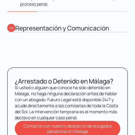
proceso penal.
Representación y Comunicación
03
Le representamos ante todos los tribunales
pertinentes. Desde la investigación y las audiencias
previas al juicio hasta el juicio y la apelación. Durante
todo el proceso, se le mantendrá informado en inglés,
alemán o español, con total confidencialidad en cada
paso.
¿Arrestado o Detenido en Málaga?
Si usted o alguien que conoce ha sido detenido en
Málaga, no haga ninguna declaración antes de hablar
con un abogado. Fukuro Legal está disponible 24/7 y
acude directamente a las comisarías de toda la Costa
del Sol. La intervención temprana es el momento más
decisivo en cualquier caso penal.
Contacte con nuestro despacho de abogados
penalistas en Málaga