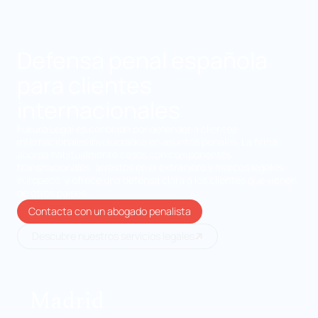
Defensa penal española
para clientes
internacionales
Fukuro Legal es conocida por defender a clientes
internacionales involucrados en asuntos penales. La firma
aborda habitualmente casos con componentes
transnacionales, arrestos en el extranjero y marcos legales
europeos, y ofrece una defensa clara a los clientes que vienen
de otros países.
Contacta con un abogado penalista
Descubre nuestros servicios legales
Madrid