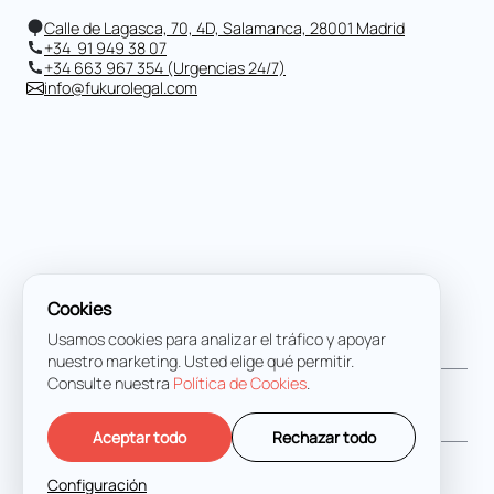
Calle de Lagasca, 70, 4D, Salamanca, 28001 Madrid
+34 91 949 38 07
+34 663 967 354 (Urgencias 24/7)
info@fukurolegal.com
Cookies
Nombre completo
*
Usamos cookies para analizar el tráfico y apoyar
nuestro marketing. Usted elige qué permitir.
Consulte nuestra
Política de Cookies
.
Dirección de correo electrónico
*
Aceptar todo
Rechazar todo
Mensaje
*
Configuración