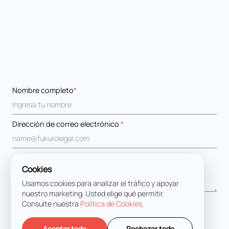
Nombre completo
*
Dirección de correo electrónico
*
Mensaje
*
Cookies
Usamos cookies para analizar el tráfico y apoyar
nuestro marketing. Usted elige qué permitir.
Estoy de acuerdo con los
Términos y condiciones
Consulte nuestra
Política de Cookies
.
Aceptar todo
Rechazar todo