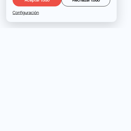
Configuración
HABLEMOS
Defensa penal experta en
todas las jurisdicciones y
etapas.
FUKURO LEGAL © 2026
POLÍTICA DE PRIVACIDAD
COOKIES
CIUDADES
MADRID
PALMA DE MALLORCA
MÁLAGA
ALICANTE