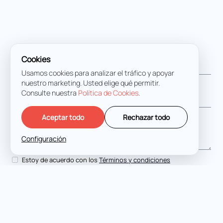
Nombre completo
*
Cookies
Usamos cookies para analizar el tráfico y apoyar
nuestro marketing. Usted elige qué permitir.
Dirección de correo electrónico
*
Consulte nuestra
Política de Cookies
.
Mensaje
*
Aceptar todo
Rechazar todo
Configuración
Estoy de acuerdo con los
Términos y condiciones