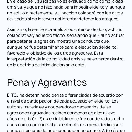
En el caso de F, su rol pasivo es evaluado como complicidad
omisiva, ya que no hizo nada para impedir el delito y, aunque
no actuó directamente, su inacción colaboró con los otros
acusados al no intervenir ni intentar detener los ataques.
Asimismo, la sentencia analiza los criterios de dolo, actitud
colaborativa y acuerdo tácito, señalando que F, al no actuar
para detener la agresión, mostró una conducta que,
aunque no fue determinante para la ejecución del delito,
favoreció el objetivo de los otros agresores. Esta
interpretación de la complicidad omisiva se enmarca dentro
de la doctrina de intimidación ambiental.
Pena y Agravantes
El TSJ ha determinado penas diferenciadas de acuerdo con
el nivel de participación de cada acusado en el delito. Los
autores materiales y cooperadores necesarios de las
agresiones agravadas reciben condenas de diecinueve
años de prisión. F, quien inicialmente fue condenado a ocho
años como cómplice, ahora enfrenta una pena de dieciséis
años, al ser considerado cooperador necesario. Además, se